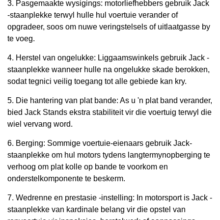
3. Pasgemaakte wysigings: motorliefhebbers gebruik Jack
-staanplekke terwyl hulle hul voertuie verander of
opgradeer, soos om nuwe veringstelsels of uitlaatgasse by
te voeg.
4. Herstel van ongelukke: Liggaamswinkels gebruik Jack -
staanplekke wanneer hulle na ongelukke skade berokken,
sodat tegnici veilig toegang tot alle gebiede kan kry.
5. Die hantering van plat bande: As u 'n plat band verander,
bied Jack Stands ekstra stabiliteit vir die voertuig terwyl die
wiel vervang word.
6. Berging: Sommige voertuie-eienaars gebruik Jack-
staanplekke om hul motors tydens langtermynopberging te
verhoog om plat kolle op bande te voorkom en
onderstelkomponente te beskerm.
7. Wedrenne en prestasie -instelling: In motorsport is Jack -
staanplekke van kardinale belang vir die opstel van