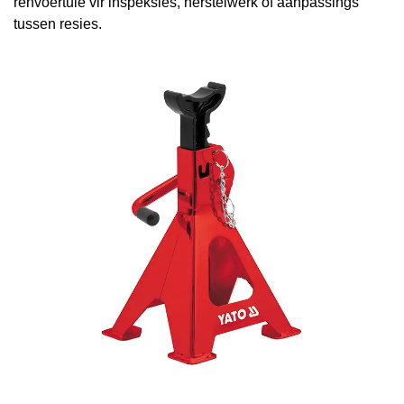
renvoertuie vir inspeksies, herstelwerk of aanpassings
tussen resies.