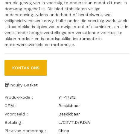
om die gewig van 'n voertuig te ondersteun nadat dit met 'n
domkrag opgehef is. Dit bied stabiele en veilige
ondersteuning tydens onderhoud of herstelwerk, wat
veiligheid verseker terwyl hulle onder die voertuig werk. Jack
-staanplekke is tipies van stewige staal of aluminium, en is in
verskillende hoogteverstellings om verskillende voertuie te
akkommodeer en is noodsaaklike instrumente in
motorwerkswinkels en motorhuise.
KONTAK ONS
Inquiry Basket
Produk-kode：
YT-17312
OEM：
Beskikbaar
Voorbeeld：
Beskikbaar
Betaling：
L/C,T/T,D/P,D/A
Plek van oorsprong：
China