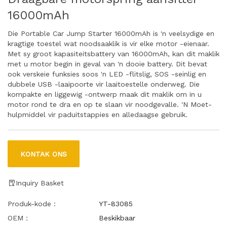
16000mAh
Die Portable Car Jump Starter 16000mAh is 'n veelsydige en
kragtige toestel wat noodsaaklik is vir elke motor -eienaar.
Met sy groot kapasiteitsbattery van 16000mAh, kan dit maklik
met u motor begin in geval van 'n dooie battery. Dit bevat
ook verskeie funksies soos 'n LED -flitslig, SOS -seinlig en
dubbele USB -laaipoorte vir laaitoestelle onderweg. Die
kompakte en liggewig -ontwerp maak dit maklik om in u
motor rond te dra en op te slaan vir noodgevalle. 'N Moet-
hulpmiddel vir paduitstappies en alledaagse gebruik.
KONTAK ONS
Inquiry Basket
Produk-kode：
YT-83085
OEM：
Beskikbaar