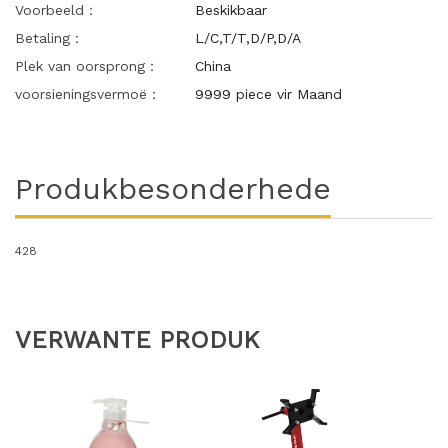
Voorbeeld：
Beskikbaar
Betaling：
L/C,T/T,D/P,D/A
Plek van oorsprong：
China
voorsieningsvermoë：
9999 piece vir Maand
Produkbesonderhede
428
VERWANTE PRODUK