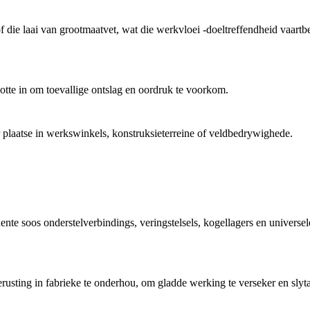
 die laai van grootmaatvet, wat die werkvloei -doeltreffendheid vaartb
lotte in om toevallige ontslag en oordruk te voorkom.
 plaatse in werkswinkels, konstruksieterreine of veldbedrywighede.
te soos onderstelverbindings, veringstelsels, kogellagers en universel
usting in fabrieke te onderhou, om gladde werking te verseker en slyta