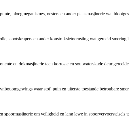
spunte, ploegmeganismes, oesters en ander plaasmasjinerie wat blootgest
lle, stootskrapers en ander konstruksietoerusting wat gereeld smering
nente en dokmasjinerie teen korrosie en soutwaterskade deur gereelde
ynbouomgewings waar stof, puin en uiterste toestande betroubare smer
 spoormasjinerie om veiligheid en lang lewe in spoorvervoerstelsels t