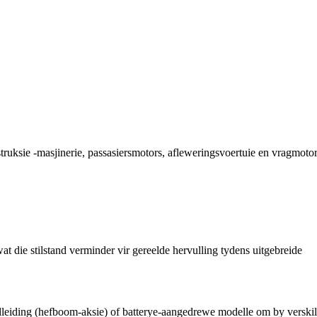
truksie -masjinerie, passasiersmotors, afleweringsvoertuie en vragmotor
t die stilstand verminder vir gereelde hervulling tydens uitgebreide
leiding (hefboom-aksie) of batterye-aangedrewe modelle om by verski