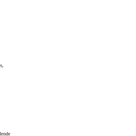
s,
llende