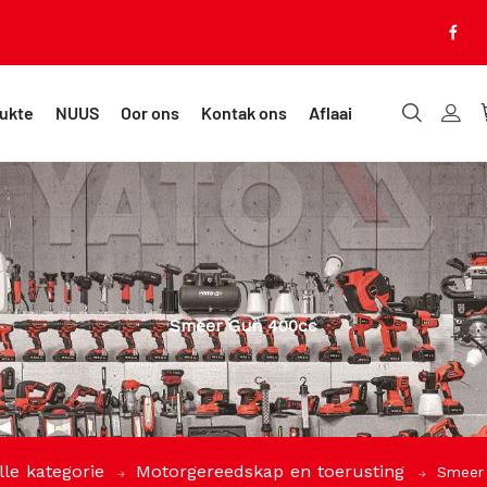
ukte
NUUS
Oor ons
Kontak ons
Aflaai
Smeer Gun 400cc
lle kategorie
Motorgereedskap en toerusting
Smeer