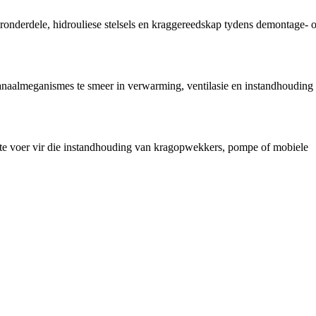
oronderdele, hidrouliese stelsels en kraggereedskap tydens demontage- o
anaalmeganismes te smeer in verwarming, ventilasie en instandhouding
 te voer vir die instandhouding van kragopwekkers, pompe of mobiele