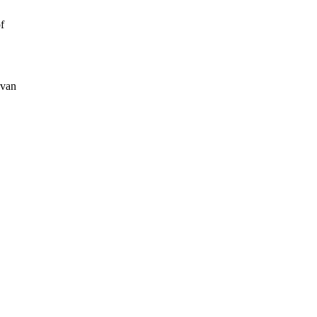
f
 van