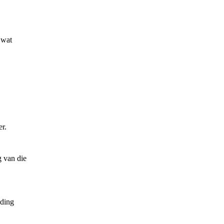
 wat
r.
g van die
uding