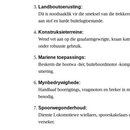
Landboutoerusting:
Dit is noodsaaklik vir die smeksel van die trekker
aan stof en harde buitelugtoestande.
Konstruksieterreine:
Wend vet aan op die graafarmgewrigte, kraan katro
onder robuuste gebruik.
Mariene toepassings:
Beskerm die bootwa -lier, buiteboordmotor -kompo
smering.
Mynbedrywighede:
Handhaaf boorrigtings, vragmotors en breker in m
benodig.
Spoorwegonderhoud:
Dienste Lokomotiewe wiellaers, spoorskakelaars en
verseker.