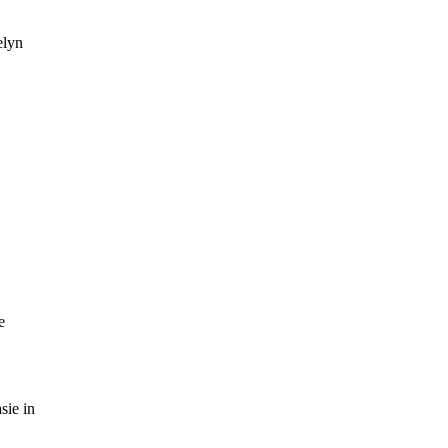
elyn
e
sie in