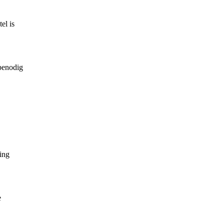
el is
 benodig
ing
e