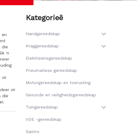
Kategorieë
Handgereedskap
e en
ent
Kraggereedskap
t die
ik 'n
Elektrisiënsgereedskap
lewer
ouding
Pneumatiese gereedskap
e
vir
Motorgereedskap en toerusting
deer vir
Gesonde en veiligheidsgereedskap
 die
ei.
Tuingereedskap
VDE -gereedskap
Gastro