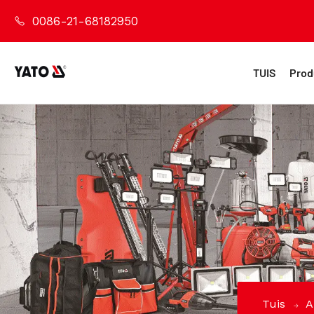
0086-21-68182950
TUIS
Prod
Tuis
A