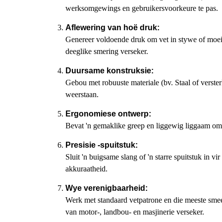
werksomgewings en gebruikersvoorkeure te pas.
Aflewering van hoë druk:
Genereer voldoende druk om vet in stywe of moeil
deeglike smering verseker.
Duursame konstruksie:
Gebou met robuuste materiale (bv. Staal of verster
weerstaan.
Ergonomiese ontwerp:
Bevat 'n gemaklike greep en liggewig liggaam om
Presisie -spuitstuk:
Sluit 'n buigsame slang of 'n starre spuitstuk in v
akkuraatheid.
Wye verenigbaarheid:
Werk met standaard vetpatrone en die meeste smeer
van motor-, landbou- en masjinerie verseker.