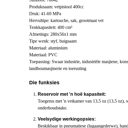
Produknaam: vetpistool 400cc
Druk: 41-69 MPa
Hervultipe: kartouche, sak, grootmaat vet
Tenkkapasiteit: 400 cm³
Afmetings: 280x56x1 mm
Tipe wenk: styf, buigsaam
Materiaal: aluminium
Materiaal: PVC
Toepassing: Swaar industrie, industriële masjiene, kons
landboumasjinerie en toerusting
Die funksies
Reservoir met 'n hoë kapasiteit:
Toegerus met 'n vetkamer van 13,5 oz (13,5 oz), wa
onderhoudstake.
Veelsydige werkingopsies:
Beskikbaar in pneumatiese (lugaangedrewe), hand