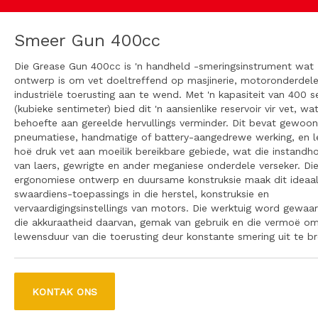
Smeer Gun 400cc
Die Grease Gun 400cc is 'n handheld -smeringsinstrument wat
ontwerp is om vet doeltreffend op masjinerie, motoronderdel
industriële toerusting aan te wend. Met 'n kapasiteit van 400 s
(kubieke sentimeter) bied dit 'n aansienlike reservoir vir vet, wa
behoefte aan gereelde hervullings verminder. Dit bevat gewoonl
pneumatiese, handmatige of battery-aangedrewe werking, en 
hoë druk vet aan moeilik bereikbare gebiede, wat die instandh
van laers, gewrigte en ander meganiese onderdele verseker. Di
ergonomiese ontwerp en duursame konstruksie maak dit ideaal 
swaardiens-toepassings in die herstel, konstruksie en
vervaardigingsinstellings van motors. Die werktuig word gewaar
die akkuraatheid daarvan, gemak van gebruik en die vermoë om
lewensduur van die toerusting deur konstante smering uit te br
KONTAK ONS