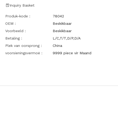
Inquiry Basket
Produk-kode：
78042
OEM：
Beskikbaar
Voorbeeld：
Beskikbaar
Betaling：
L/C,T/T,D/P,D/A
Plek van oorsprong：
China
voorsieningsvermoë：
9999 piece vir Maand